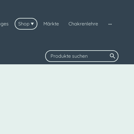
ages
Shop
Märkte
Chakrenlehre